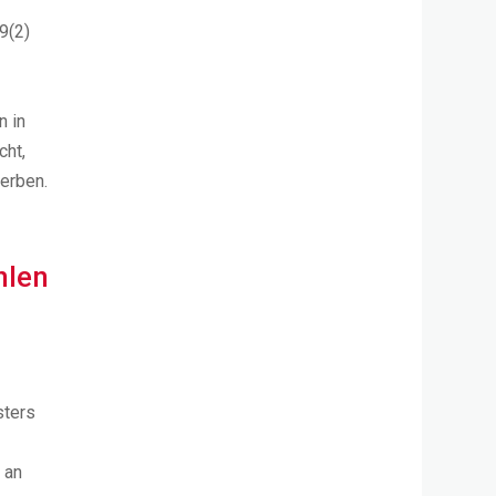
9(2)
n in
cht,
erben.
hlen
sters
 an