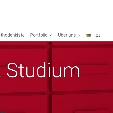
thodenkiste
Portfolio
Über uns
& Studium