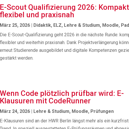
E-Scout Qualifizierung 2026: Kompakt
flexibel und praxisnah
März 25, 2026
|
Didaktik
,
ELZ
,
Lehre & Studium
,
Moodle
,
Pa
Die E-Scout-Qualifizierung geht 2026 in die nächste Runde: kom
flexibler und weiterhin praxisnah. Dank Projektverlängerung kön
erneut Studierende ausgebildet und digitale Kompetenzen gezie
gestärkt werden.
Wenn Code plötzlich prüfbar wird: E-
Klausuren mit CodeRunner
März 24, 2026
|
Lehre & Studium
,
Moodle
,
Prüfungen
E-Klausuren sind an der HWR Berlin längst mehr als ein kurzfrist
Trend. In speziell ausgestatteten E-Prüfungsräumen und abgesi