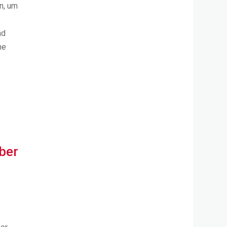
n, um
nd
he
ber