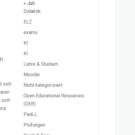
« Juli
Didaktik
ELZ
exams
KI
KI
ft
Lehre & Studium
Moodle
d sich
Nicht kategorisiert
waren
Open Educational Resources
 sich
(OER)
genz
PadLL
Prüfungen