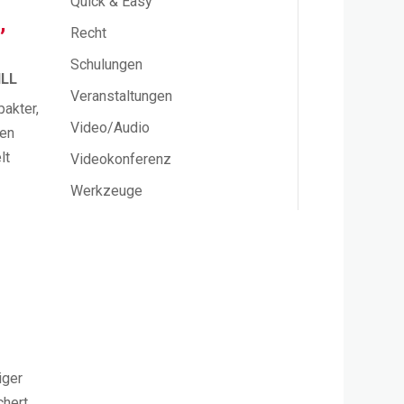
Quick & Easy
,
Recht
Schulungen
dLL
Veranstaltungen
pakter,
Video/Audio
nen
lt
Videokonferenz
Werkzeuge
iger
chert