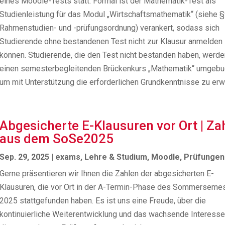
eines Moodle-Tests statt. Formal ist der Mathematik-Test als
Studienleistung für das Modul „Wirtschaftsmathematik“ (siehe §
Rahmenstudien- und -prüfungsordnung) verankert, sodass sich
Studierende ohne bestandenen Test nicht zur Klausur anmelden
können. Studierende, die den Test nicht bestanden haben, werde
einen semesterbegleitenden Brückenkurs „Mathematik“ umgebu
um mit Unterstützung die erforderlichen Grundkenntnisse zu erw
Abgesicherte E-Klausuren vor Ort | Za
aus dem SoSe2025
Sep. 29, 2025
|
exams
,
Lehre & Studium
,
Moodle
,
Prüfungen
Gerne präsentieren wir Ihnen die Zahlen der abgesicherten E-
Klausuren, die vor Ort in der A-Termin-Phase des Sommerseme
2025 stattgefunden haben. Es ist uns eine Freude, über die
kontinuierliche Weiterentwicklung und das wachsende Interesse