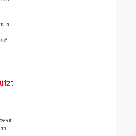
n, in
 auf
ützt
he ein
orm