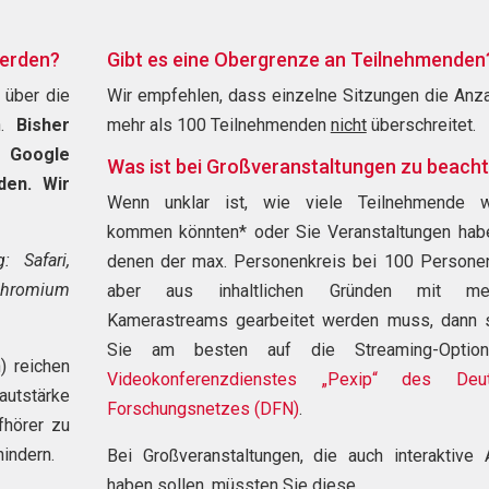
werden?
Gibt es eine Obergrenze an Teilnehmenden
 über die
Wir empfehlen, dass einzelne Sitzungen die Anz
n.
Bisher
mehr als 100 Teilnehmenden
nicht
überschreitet.
r Google
Was ist bei Großveranstaltungen zu beach
den. Wir
Wenn unklar ist, wie viele Teilnehmende wi
!
kommen könnten* oder Sie Veranstaltungen habe
: Safari,
denen der max. Personenkreis bei 100 Personen 
Chromium
aber aus inhaltlichen Gründen mit meh
Kamerastreams gearbeitet werden muss, dann 
Sie am besten auf die Streaming-Optio
) reichen
Videokonferenzdienstes „Pexip“ des Deu
utstärke
Forschungsnetzes (DFN)
.
fhörer zu
indern.
Bei Großveranstaltungen, die auch interaktive 
haben sollen, müssten Sie diese