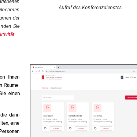
riebenen
Aufruf des Konferenzdienstes
ilnehmen
Namen der
inden Sie
tivität
.
on Ihnen
en Räume.
ie einen
die darin
ten, eine
Personen