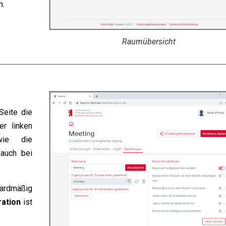
n.
Raumübersicht
Seite die
r linken
ie die
 auch bei
dardmäßig
ation
ist