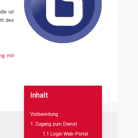
dle ist
ht des
ng mit
Inhalt
Vorbereitung
1. Zugang zum Dienst
1.1 Login Web-Portal