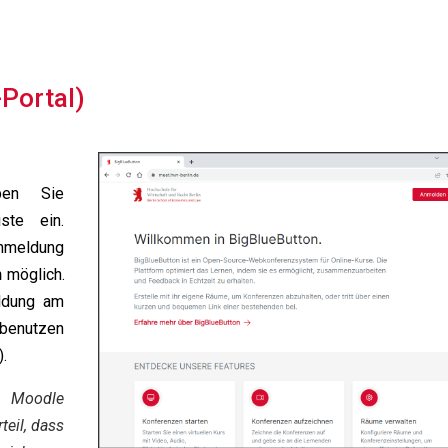
Portal)
ben Sie
ste ein.
Anmeldung
n
möglich.
ldung am
benutzen
.
n Moodle
teil, dass