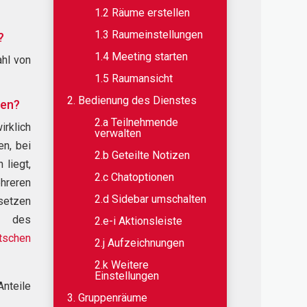
1.2 Räume erstellen
1.3 Raumeinstellungen
?
1.4 Meeting starten
ahl von
1.5 Raumansicht
2. Bedienung des Dienstes
ten?
2.a Teilnehmende
rklich
verwalten
n, bei
2.b Geteilte Notizen
liegt,
2.c Chatoptionen
reren
2.d Sidebar umschalten
setzen
n des
2.e-i Aktionsleiste
tschen
2.j Aufzeichnungen
2.k Weitere
Einstellungen
Anteile
3. Gruppenräume