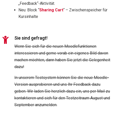
„Feedback“-Aktivität.
Neu: Block “
Sharing Cart
“ – Zwischenspeicher für
Kursinhalte
Sie sind gefragt!

Wenn Sie sich für die neuen Moodlefunktionen
interessieren und gerne vorab ein eigenes Bild davon
machen möchten, dann haben Sie jetzt die Gelegenheit
dazu!
In unserem Testsystem können Sie die neue Moodle-
Version ausprobieren und uns Ihr Feedback dazu
geben. Wir laden Sie herzlich dazu ein, uns per Mail zu
kontaktieren und sich für den Testzeitraum August und
September anzumelden.