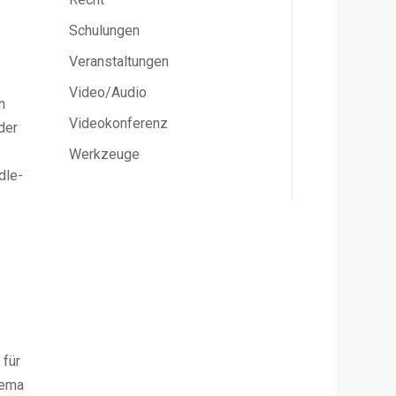
Schulungen
Veranstaltungen
Video/Audio
n
Videokonferenz
der
Werkzeuge
dle-
 für
hema