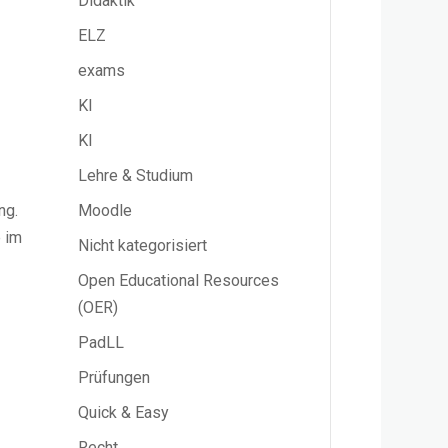
Didaktik
ELZ
exams
KI
KI
Lehre & Studium
Moodle
ng.
e im
Nicht kategorisiert
Open Educational Resources
(OER)
PadLL
Prüfungen
Quick & Easy
Recht