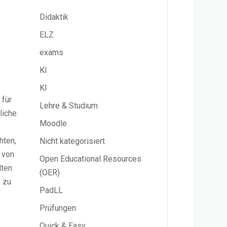
Didaktik
ELZ
exams
KI
KI
 für
Lehre & Studium
liche
Moodle
hten,
Nicht kategorisiert
 von
Open Educational Resources
lten
(OER)
n zu
PadLL
Prüfungen
Quick & Easy