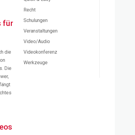
Recht
Schulungen
 für
Veranstaltungen
Video/Audio
ch die
Videokonferenz
von
Werkzeuge
s. Die
hwer,
fängt
echtes
deos