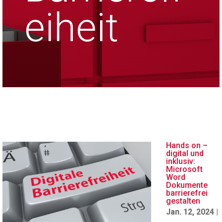
eiheit
Hands on –
digital und
inklusiv:
Microsoft
Word
Dokumente
barrierefrei
gestalten
Jan. 12, 2024
|