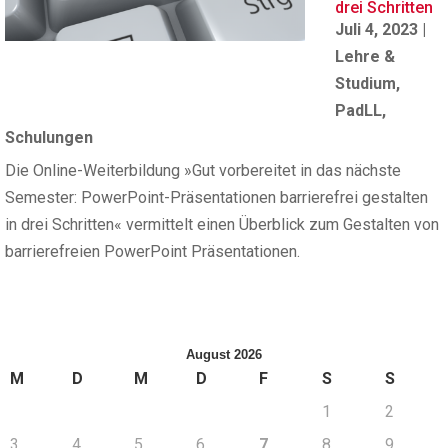
drei Schritten
Juli 4, 2023
|
Lehre &
Studium
,
PadLL
,
Schulungen
Die Online-Weiterbildung »Gut vorbereitet in das nächste
Semester: PowerPoint-Präsentationen barrierefrei gestalten
in drei Schritten« vermittelt einen Überblick zum Gestalten von
barrierefreien PowerPoint Präsentationen.
August 2026
M
D
M
D
F
S
S
1
2
3
4
5
6
7
8
9