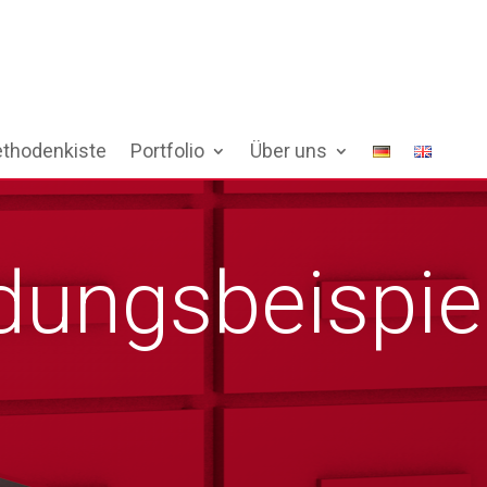
thodenkiste
Portfolio
Über uns
ungsbeispie