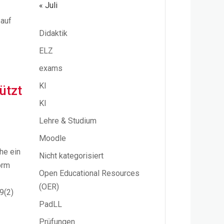
« Juli
 auf
Didaktik
ELZ
exams
KI
ützt
KI
Lehre & Studium
Moodle
he ein
Nicht kategorisiert
orm
Open Educational Resources
(OER)
9(2)
PadLL
Prüfungen