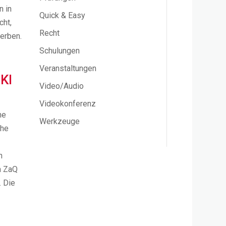
n in
Quick & Easy
cht,
Recht
erben.
Schulungen
Veranstaltungen
KI
Video/Audio
Videokonferenz
he
Werkzeuge
ihe
h
m ZaQ
. Die