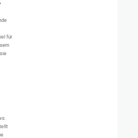
,
ende
el für
iesem
 sie
ws.
ellt
ie