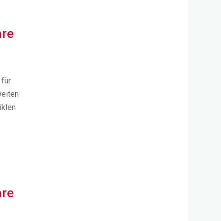
hre
 für
weiten
iklen
hre