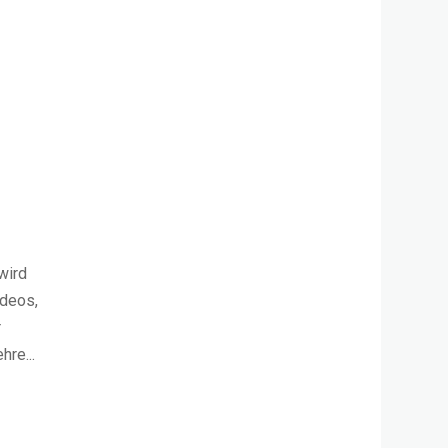
wird
ideos,
r
re...