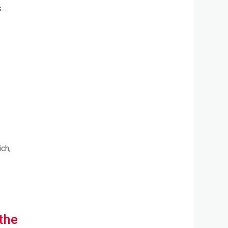
..
-
ch,
the