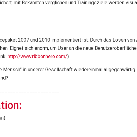
rt, mit Bekannten verglichen und Trainingsziele werden visualis
Officepaket 2007 und 2010 implementiert ist. Durch das Lösen vo
en. Eignet sich enorm, um User an die neue Benutzeroberfläche
ink:
http://www.ribbonhero.com/
)
 Mensch” in unserer Gesellschaft wiedereinmal allgegenwärtig is
end?
______________________
tion:
un)