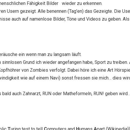
menschlichen Fähigkeit Bilder wieder zu erkennen.
ren Usern gezeigt. Alle benennen (Tag’en) das Gezeigte. Die Us
nisse auch auf namenlose Bilder, Töne und Videos zu geben. A
eräusche ein wenn man zu langsam läuft.
 sinnlosen Grund ich wieder angefangen habe, Sport zu treiben. 
 Kopfhöhrer von Zombies verfolgt. Dabei höre ich eine Art Hörs
windigkeit wie auf einem Navi) sonst fressen sie mich… dies wi
bald auch Zahnarzt, RUN oder Matheformeln, RUN! geben wird… vi
blic
T
uring test to tell
C
omputers and
H
umans
A
part (Wikipedia)