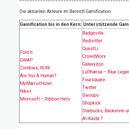
Die aktuellen Akteure im Bereich Gamification
Gamification bis in den Kern:
Unterstützende Gami
Badgeville
Redcritter
QuestLi
Fold.It
CrowdWorx
GWAP
Galaxyzoo
Zombies, RUN!
Lufthansa – Blue Lege
Are You A Human?
Foursquare
MyMarriotHotel
Twitter
Nike+
Swoopo
Microsoft – Ribbon Hero
Shopkick
Starbucks, Bäckerein u
Al-Kaida ?