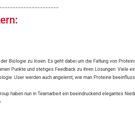
______________________
ern:
d der Biologie zu lösen. Es geht dabei um die Faltung von Prote
mmen Punkte und stetiges Feedback zu ihren Lösungen. Viele ei
logie. User werden auch angelernt, wie man Proteine beeinflussen
r Group haben nun in Teamarbeit ein beeindruckend elegantes Nie
)