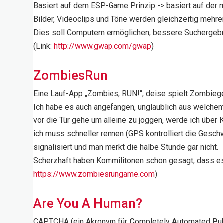
Basiert auf dem ESP-Game Prinzip -> basiert auf der 
Bilder, Videoclips und Töne werden gleichzeitig mehre
Dies soll Computern ermöglichen, bessere Suchergeb
(Link:
http://www.gwap.com/gwap
)
ZombiesRun
Eine Lauf-App „Zombies, RUN!“, deise spielt Zombieg
Ich habe es auch angefangen, unglaublich aus welchem
vor die Tür gehe um alleine zu joggen, werde ich über
ich muss schneller rennen (GPS kontrolliert die Gesch
signalisiert und man merkt die halbe Stunde gar nicht.
Scherzhaft haben Kommilitonen schon gesagt, dass es 
https://www.zombiesrungame.com
)
Are You A Human?
CAPTCHA (ein Akronym für
C
ompletely
A
utomated
P
u