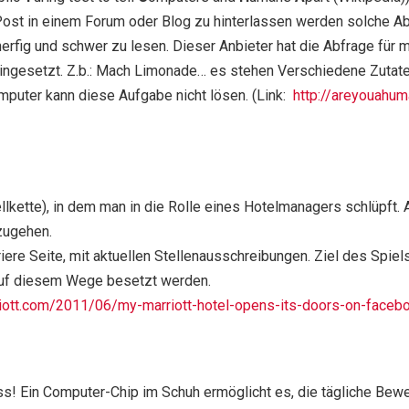
st in einem Forum oder Blog zu hinterlassen werden solche Abf
erfig und schwer zu lesen. Dieser Anbieter hat die Abfrage für
ingesetzt. Z.b.: Mach Limonade… es stehen Verschiedene Zutaten
puter kann diese Aufgabe nicht lösen. (Link:
http://areyouahu
otellkette), in dem man in die Rolle eines Hotelmanagers schlüp
mzugehen.
iere Seite, mit aktuellen Stellenausschreibungen. Ziel des Spiels 
 auf diesem Wege besetzt werden.
riott.com/2011/06/my-marriott-hotel-opens-its-doors-on-faceb
ness! Ein Computer-Chip im Schuh ermöglicht es, die tägliche 