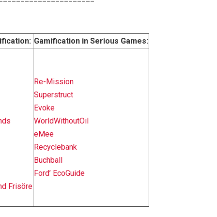
fication:
Gamification in Serious Games:
Re-Mission
Superstruct
Evoke
nds
WorldWithoutOil
eMee
Recyclebank
Buchball
Ford’ EcoGuide
nd Frisöre