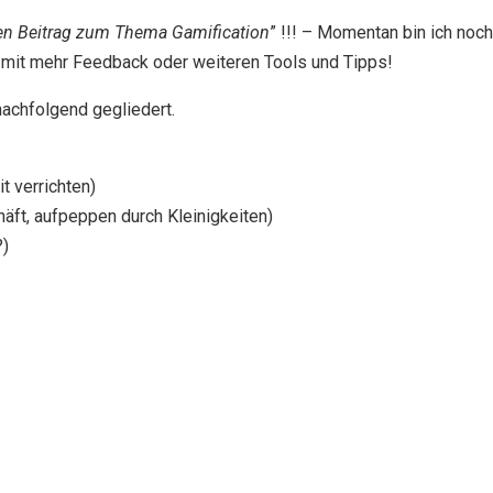
nden Beitrag zum Thema Gamification
” !!! – Momentan bin ich no
ig mit mehr Feedback oder weiteren Tools und Tipps!
nachfolgend gegliedert.
t verrichten)
äft, aufpeppen durch Kleinigkeiten)
?)
______________________