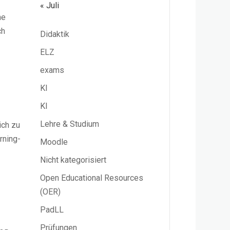
« Juli
ne
ch
Didaktik
ELZ
exams
KI
KI
Lehre & Studium
ich zu
rning-
Moodle
Nicht kategorisiert
Open Educational Resources
(OER)
PadLL
Prüfungen