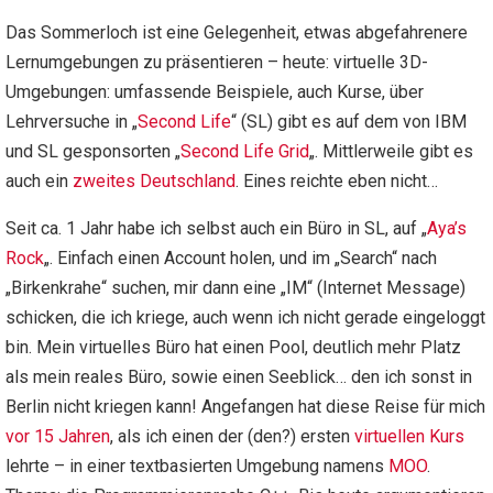
Das Sommerloch ist eine Gelegenheit, etwas abgefahrenere
Lernumgebungen zu präsentieren – heute: virtuelle 3D-
Umgebungen: umfassende Beispiele, auch Kurse, über
Lehrversuche in „
Second Life
“ (SL) gibt es auf dem von IBM
und SL gesponsorten „
Second Life Grid
„. Mittlerweile gibt es
auch ein
zweites Deutschland
. Eines reichte eben nicht…
Seit ca. 1 Jahr habe ich selbst auch ein Büro in SL, auf „
Aya’s
Rock
„. Einfach einen Account holen, und im „Search“ nach
„Birkenkrahe“ suchen, mir dann eine „IM“ (Internet Message)
schicken, die ich kriege, auch wenn ich nicht gerade eingeloggt
bin. Mein virtuelles Büro hat einen Pool, deutlich mehr Platz
als mein reales Büro, sowie einen Seeblick… den ich sonst in
Berlin nicht kriegen kann! Angefangen hat diese Reise für mich
vor 15 Jahren
, als ich einen der (den?) ersten
virtuellen Kurs
lehrte – in einer textbasierten Umgebung namens
MOO
.