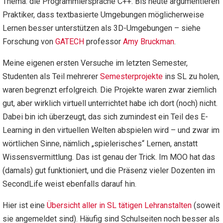
Thema: die Programmiersprache C++. Bis heute argumentieren
Praktiker, dass textbasierte Umgebungen möglicherweise
Lernen besser unterstützen als 3D-Umgebungen – siehe
Forschung von
GATECH
professor
Amy Bruckman
.
Meine eigenen ersten Versuche im letzten Semester,
Studenten als Teil mehrerer
Semesterprojekte
ins SL zu holen,
waren begrenzt erfolgreich. Die Projekte waren zwar ziemlich
gut, aber wirklich virtuell unterrichtet habe ich dort (noch) nicht.
Dabei bin ich überzeugt, das sich zumindest ein Teil des E-
Learning in den virtuellen Welten abspielen wird – und zwar im
wörtlichen Sinne, nämlich „spielerisches“ Lernen, anstatt
Wissensvermittlung. Das ist genau der Trick. Im MOO hat das
(damals) gut funktioniert, und die Präsenz vieler Dozenten im
SecondLife weist ebenfalls darauf hin.
Hier ist eine
Übersicht aller in SL tätigen Lehranstalten
(soweit
sie angemeldet sind). Häufig sind Schulseiten noch besser als