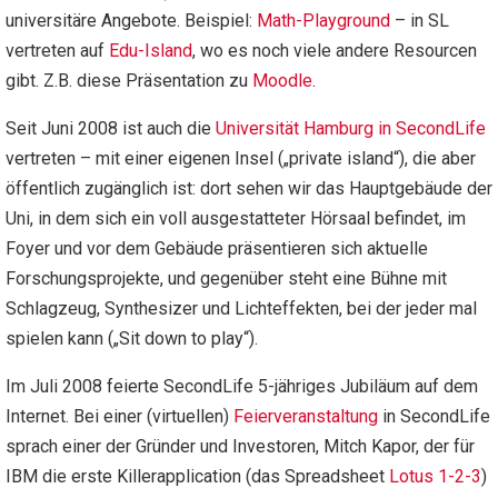
universitäre Angebote. Beispiel:
Math-Playground
– in SL
vertreten auf
Edu-Island
, wo es noch viele andere Resourcen
gibt. Z.B. diese Präsentation zu
Moodle
.
Seit Juni 2008 ist auch die
Universität Hamburg in SecondLife
vertreten – mit einer eigenen Insel („private island“), die aber
öffentlich zugänglich ist: dort sehen wir das Hauptgebäude der
Uni, in dem sich ein voll ausgestatteter Hörsaal befindet, im
Foyer und vor dem Gebäude präsentieren sich aktuelle
Forschungsprojekte, und gegenüber steht eine Bühne mit
Schlagzeug, Synthesizer und Lichteffekten, bei der jeder mal
spielen kann („Sit down to play“).
Im Juli 2008 feierte SecondLife 5-jähriges Jubiläum auf dem
Internet. Bei einer (virtuellen)
Feierveranstaltung
in SecondLife
sprach einer der Gründer und Investoren, Mitch Kapor, der für
IBM die erste Killerapplication (das Spreadsheet
Lotus 1-2-3
)