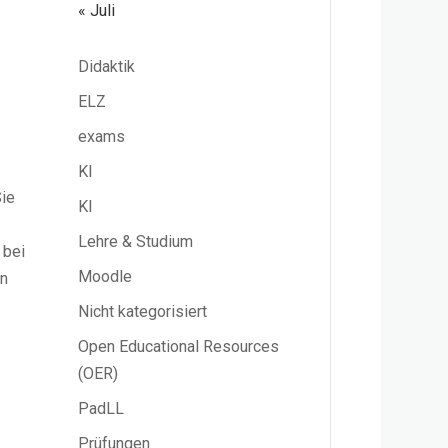
« Juli
Didaktik
ELZ
exams
KI
Sie
KI
Lehre & Studium
 bei
Moodle
in
Nicht kategorisiert
Open Educational Resources
(OER)
e
PadLL
Prüfungen