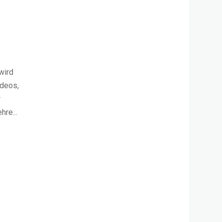
wird
ideos,
r
re...