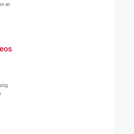
en an
deos
stig
n