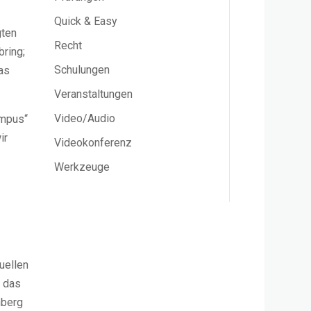
Quick & Easy
gten
Recht
bring;
Schulungen
as
Veranstaltungen
Video/Audio
ampus“
ir
Videokonferenz
Werkzeuge
uellen
t das
nberg