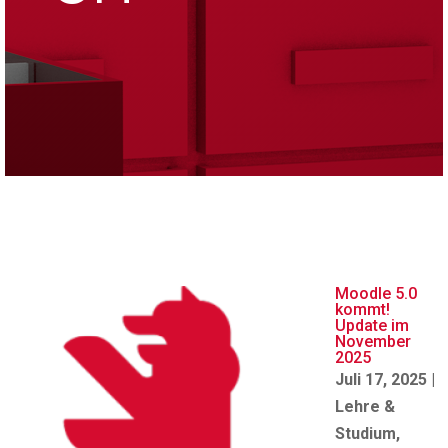
Moodle 5.0
kommt!
Update im
November
2025
Juli 17, 2025
|
Lehre &
Studium
,