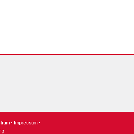
ntrum •
Impressum
•
ng