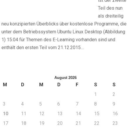
ist der zweite
Teil des nun
als dreiteilig
neu konzipierten Überblicks über kostenlose Programme, die
unter dem Betriebssystem Ubuntu Linux Desktop (Abbildung
1) 15.04 für Themen des E-Learning vorhanden sind und
enthält den ersten Teil vom 21.12.2015....
August 2026
M
D
M
D
F
S
S
1
2
3
4
5
6
7
8
9
10
11
12
13
14
15
16
17
18
19
20
21
22
23