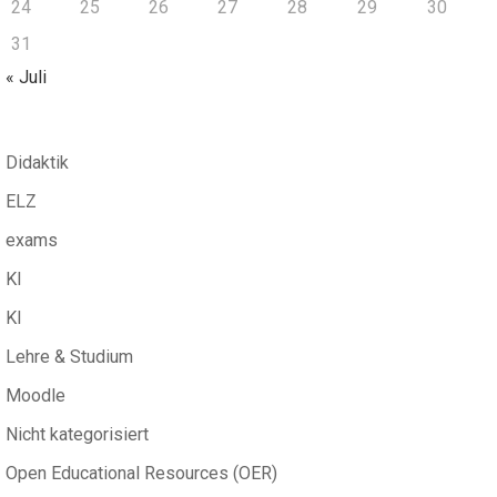
24
25
26
27
28
29
30
31
« Juli
Didaktik
ELZ
exams
KI
KI
Lehre & Studium
Moodle
Nicht kategorisiert
Open Educational Resources (OER)