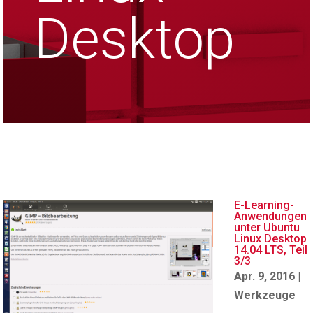
Desktop
E-Learning-
Anwendungen
unter Ubuntu
Linux Desktop
14.04 LTS, Teil
3/3
Apr. 9, 2016
|
Werkzeuge