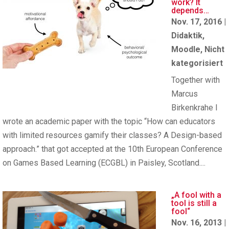
work? It
depends…
Nov. 17, 2016
|
Didaktik
,
Moodle
,
Nicht
kategorisiert
Together with
Marcus
Birkenkrahe I
wrote an academic paper with the topic “How can educators
with limited resources gamify their classes? A Design-based
approach.” that got accepted at the 10th European Conference
on Games Based Learning (ECGBL) in Paisley, Scotland....
„A fool with a
tool is still a
fool“
Nov. 16, 2013
|