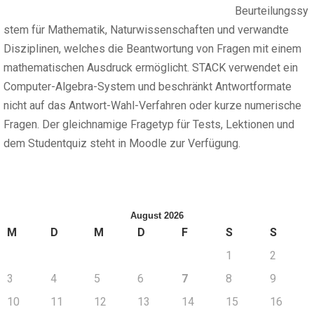
Beurteilungssy
stem für Mathematik, Naturwissenschaften und verwandte
Disziplinen, welches die Beantwortung von Fragen mit einem
mathematischen Ausdruck ermöglicht. STACK verwendet ein
Computer-Algebra-System und beschränkt Antwortformate
nicht auf das Antwort-Wahl-Verfahren oder kurze numerische
Fragen. Der gleichnamige Fragetyp für Tests, Lektionen und
dem Studentquiz steht in Moodle zur Verfügung.
August 2026
M
D
M
D
F
S
S
1
2
3
4
5
6
7
8
9
10
11
12
13
14
15
16