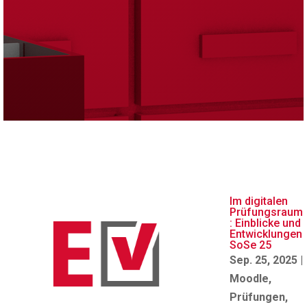
Im digitalen
Prüfungsraum
: Einblicke und
Entwicklungen
SoSe 25
Sep. 25, 2025
|
Moodle
,
Prüfungen
,