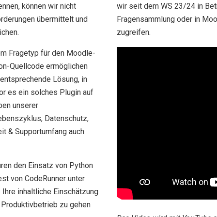
nnen, können wir nicht
wir seit dem WS 23/24 in Betr
rderungen übermittelt und
Fragensammlung oder in Mood
ichen.
zugreifen.
em Fragetyp für den Moodle-
hon-Quellcode ermöglichen
e entsprechende Lösung, in
or es ein solches Plugin auf
ben unserer
ebenszyklus, Datenschutz,
eit & Supportumfang auch
suren den Einsatz von Python
est von CodeRunner unter
Ihre inhaltliche Einschätzung
 Produktivbetrieb zu gehen