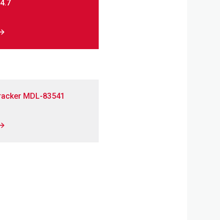
.4.7
$
racker MDL-83541
$