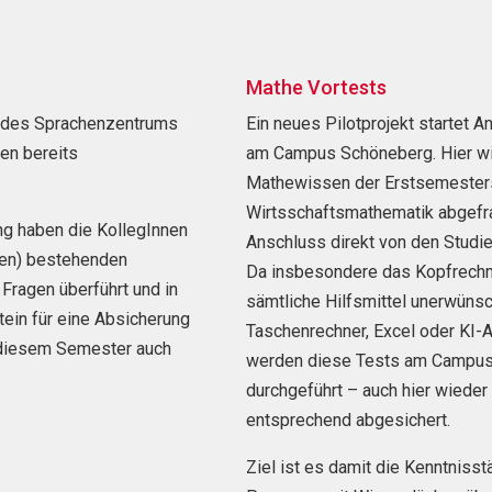
Mathe Vortests
en des Sprachenzentrums
Ein neues Pilotprojekt starte
gen bereits
am Campus Schöneberg. Hier wi
Mathewissen der Erstsemester
Wirtsschaftsmathematik abgefra
ng haben die KollegInnen
Anschluss direkt von den Studi
ben) bestehenden
Da insbesondere das Kopfrechnen
Fragen überführt und in
sämtliche Hilfsmittel unerwüns
tein für eine Absicherung
Taschenrechner, Excel oder KI-
 diesem Semester auch
werden diese Tests am Campus
durchgeführt – auch hier wiede
entsprechend abgesichert.
Ziel ist es damit die Kenntniss