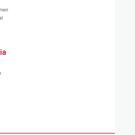
hmen
al
ia
n