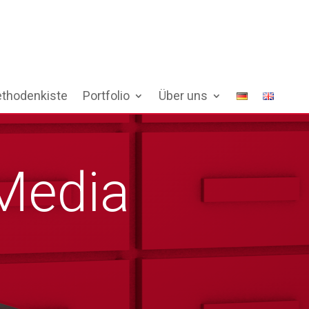
thodenkiste
Portfolio
Über uns
 Media