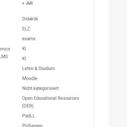
« Juli
Didaktik
ELZ
exams
KI
nomics
 LMS
KI
Lehre & Studium
Moodle
Nicht kategorisiert
Open Educational Resources
(OER)
PadLL
Prüfungen