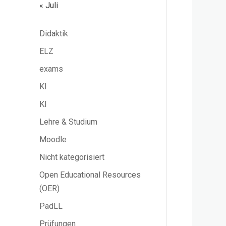
« Juli
Didaktik
ELZ
exams
KI
KI
Lehre & Studium
Moodle
Nicht kategorisiert
Open Educational Resources
(OER)
PadLL
Prüfungen