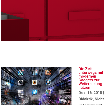
Die Zeit
unterwegs mit
modernen
Gadgets zur
Weiterbildung
nutzen
Dez. 16, 2015
|
Didaktik
,
Nicht