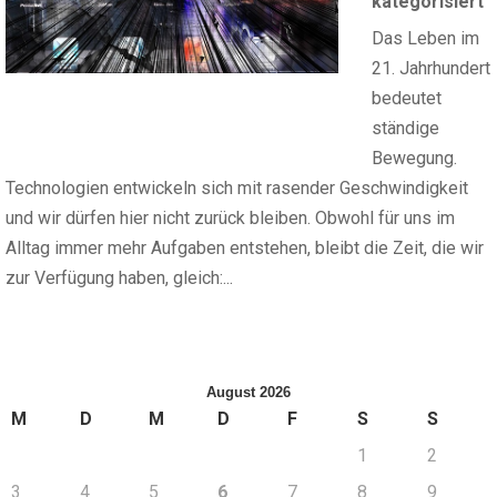
kategorisiert
Das Leben im
21. Jahrhundert
bedeutet
ständige
Bewegung.
Technologien entwickeln sich mit rasender Geschwindigkeit
und wir dürfen hier nicht zurück bleiben. Obwohl für uns im
Alltag immer mehr Aufgaben entstehen, bleibt die Zeit, die wir
zur Verfügung haben, gleich:...
August 2026
M
D
M
D
F
S
S
1
2
3
4
5
6
7
8
9