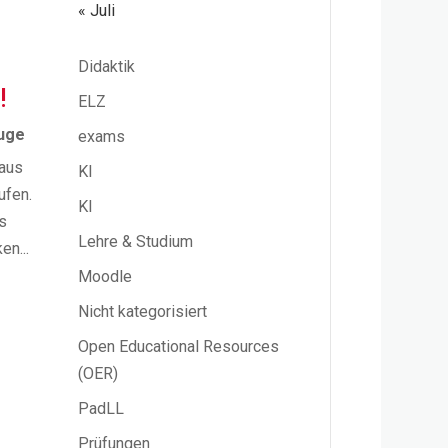
« Juli
Didaktik
!
ELZ
uge
exams
raus
KI
ufen.
KI
s
Lehre & Studium
en...
Moodle
Nicht kategorisiert
Open Educational Resources
(OER)
PadLL
Prüfungen