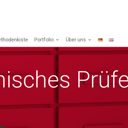
thodenkiste
Portfolio
Über uns
nisches Prüf