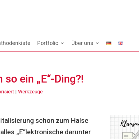
thodenkiste
Portfolio
Über uns
so ein „E“-Ding?!
risiert
|
Werkzeuge
talisierung schon zum Halse
 alles „E“lektronische darunter