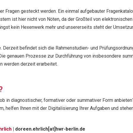
g der Fragen gesteckt werden. Ein einmal aufgebauter Fragenkat
m ist hier nicht von Nöten, da der Großteil von elektronische
 längst kein Hexenwerk mehr und unsererseits steht der Umsetzun
age. Derzeit befindet sich die Rahmenstudien- und Prüfungsordnu
. Die genauen Prozesse zur Durchführung von insbesondere sum
 werden derzeit erarbeitet.
?
b in diagnostischer, formativer oder summativer Form anbieten?
 helfen Ihnen mit der Digitalisierung Ihrer Aufgaben und stehe
rlich
| doreen.ehrlich[at]hwr-berlin.de