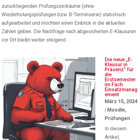
zurückliegenden Prüfungszeiträume (ohne
Wiederholungsprüfungen bzw. B-Terminserie) statistisch
aufgearbeitet und möchten einen Einblick in die aktuellen
Zahlen geben. Die Nachfrage nach abgesicherten E-Klausuren
vor Ort bleibt weiter steigend.
Die neue „E-
Klausur in
Präsenz“ für
die
Erstsemester
im Fach
Einsatzmanag
ement
März 15, 2024
|
Moodle
,
Prüfungen
In diesem
Artikel,