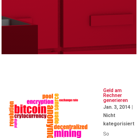
Geld am
Rechner
generieren
Jan. 3, 2014
|
Nicht
kategorisiert
So