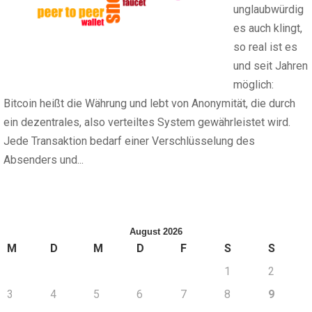
unglaubwürdig
es auch klingt,
so real ist es
und seit Jahren
möglich:
Bitcoin heißt die Währung und lebt von Anonymität, die durch
ein dezentrales, also verteiltes System gewährleistet wird.
Jede Transaktion bedarf einer Verschlüsselung des
Absenders und...
August 2026
M
D
M
D
F
S
S
1
2
3
4
5
6
7
8
9