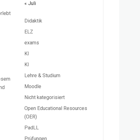
« Juli
rlebt
Didaktik
ELZ
exams
KI
KI
Lehre & Studium
iesem
Moodle
nd
Nicht kategorisiert
Open Educational Resources
(OER)
PadLL
Prüfungen