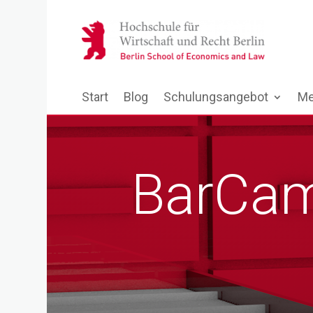
Start
Blog
Schulungsangebot
Me
BarCa