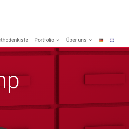
thodenkiste
Portfolio
Über uns
mp