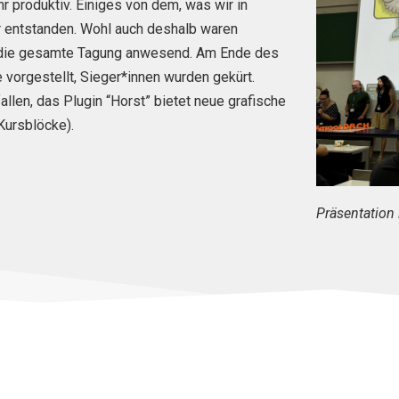
 produktiv. Einiges von dem, was wir in
er entstanden. Wohl auch deshalb waren
die gesamte Tagung anwesend. Am Ende des
 vorgestellt
, Sieger
*innen
wurden gekürt.
llen, das Plugin “
Horst”
bietet
neue grafische
 Kursblöcke).
Präsentatio