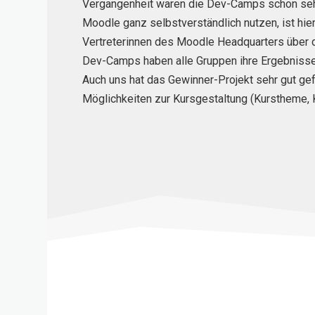
Vergangenheit w
aren die
Dev
-Camps schon sehr
Moodle
ganz selbstverständlich nutzen,
ist hi
Vertreter
innen des
Moodle
Headquarters über 
Dev
-Camp
s
haben alle Gruppen ihre Ergebnisse
Auch uns hat das Gewinner-Projekt sehr gut gefa
Möglichkeiten zur Kursgestaltung (
Kurstheme
,