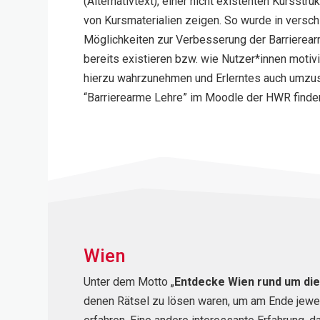
(Alternativtext), einer nicht existenten Kursst
von Kursmaterialien zeigen. So wurde in versc
Möglichkeiten zur Verbesserung der Barrierear
bereits existieren bzw. wie Nutzer*innen moti
hierzu wahrzunehmen und Erlerntes auch umzu
“Barrierearme
Lehre” im
Moodle
der HWR finde
Wien
Unter dem Motto „
Entdecke Wien rund um di
denen Rätsel zu lösen waren, um am Ende jewei