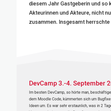
diesem Jahr Gastgeberin und so
Akteurinnen und Akteure, nicht 
zusammen. Insgesamt herrschte ei
DevCamp
3.-4.
Sep
t
ember
2
Im besten
Dev
Camp
, so hörte man,
beschäftig
dem
Moodle
Code, kümmerten sich um Bugfixe
Ideen um. Es war sehr erstaunlich, was in 2 T