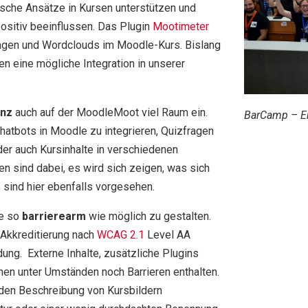
ische Ansätze in Kursen unterstützen und
ositiv beeinflussen.
Das Plugin
Mootimeter
agen und
Wordclouds
im
Moodle
-Kurs. Bislang
ten eine mögliche Integration in unserer
enz
auch auf der MoodleMoot viel Raum ein.
BarCamp – Er
hatbots in Moodle zu integrieren, Quizfragen
der auch Kursinhalte in verschiedenen
n sind dabei, es wird sich zeigen, was sich
s sind hier ebenfalls vorgesehen.
le so
barrierearm
wie möglich zu gestalten.
-Akkreditierung nach
WCAG 2.1
Level AA
ndung.
Externe Inhalte, zusätzliche Plugins
en unter Umständen noch Barrieren enthalten.
nden Beschreibung von Kursbildern