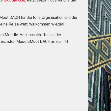
das
Moodle Quiz
einzusetzen, das für uns die
oot DACH für die tolle Organisation und die
r eine Reise wert, wir kommen wieder!
dem Moodle-Hochschultreffen an der
r nächsten MoodleMoot DACH an der
TH