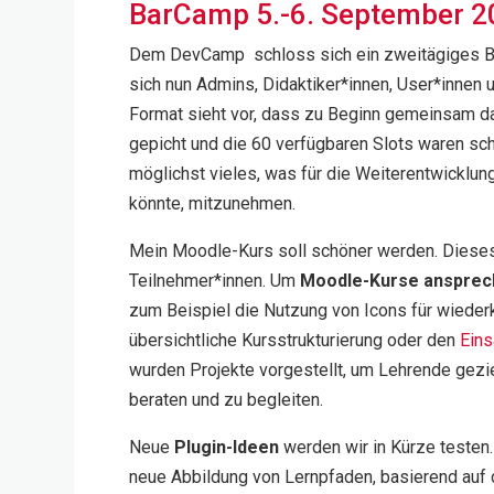
BarCamp
5.-6. September 
Dem
DevCamp
schloss sich ein zweitägiges
B
sich nun Admins, Didaktiker
*innen
, User
*innen
u
Format sieht vor, dass zu Beginn
gemeinsam das
gepicht und die 60 verfügbaren Slots waren schn
möglichst vieles, was für die Weiterentwickl
könnte, mitzunehmen.
Mein
Moodle
-Kurs soll schöner werden. Diese
Teilnehmer*innen.
U
m
Moodle
-Kurse anspre
zum
Beispiel
die Nutzung
von Icons für wieder
übersichtliche Kursstrukturierung
oder
de
n
Eins
wurden Projekte vorgestellt, um Lehrende gezi
berat
en und zu begleiten.
Neue
Plugin-Ideen
werden wir in Kürze testen.
neue Abbildung von Lernpfaden, basierend auf