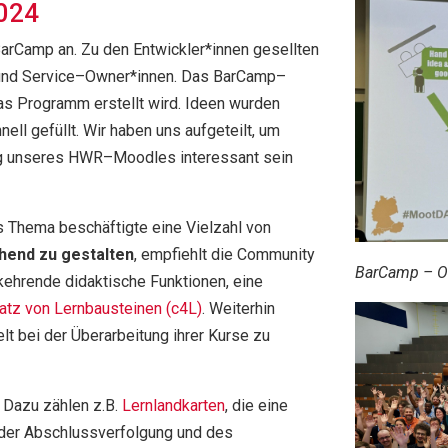
2024
ar
C
amp
an
.
Zu den
Entwickler*innen
gesellten
nd Service
–
O
wner
*innen
.
Das
BarCamp
–
 Programm erstellt wird. Ideen wurden
ell gefüllt.
Wir haben uns aufgeteilt,
um
ung unseres HWR
–
Moodl
es
interessant sein
s Thema beschäftigte eine Vielzahl von
chend
zu gestalt
en
,
emp
f
iehlt die
Community
BarCamp – Or
kehrende didaktische Funktionen, eine
atz
von
Lernbausteine
n
(c4L)
.
Weiterhin
elt bei der Überarbeitung
ihrer Kurse
zu
 Dazu zählen z.B.
Lernlandkarten
, die eine
 der Abschlussverfolgu
ng und des