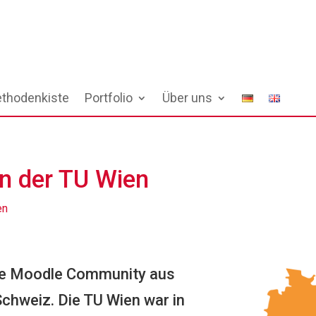
thodenkiste
Portfolio
Über uns
 der TU Wien
en
roße Moodle Community aus
Schweiz. Die TU Wien war in