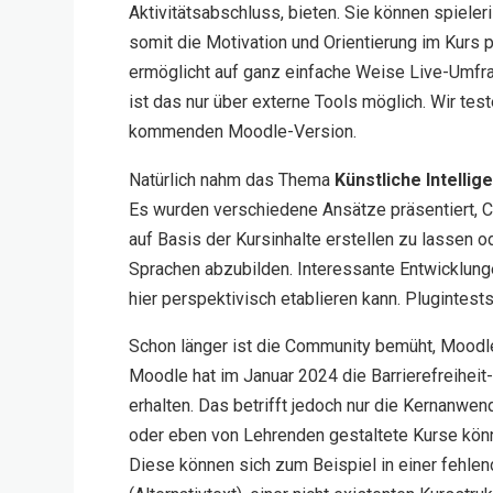
Aktivitätsabschluss
,
bieten. Sie können spieler
somit die
Motivation und Orientierung im Kurs p
ermöglicht auf ganz einfache
Weise
Live-Umfr
ist das nur über externe Tools möglich
.
W
ir tes
kommenden
M
oodle-Version
.
Natürlich nahm das Thema
Künstliche Intellig
Es wurden verschiedene Ansätze präsentiert, C
auf Basis der Kursinhalte erstellen zu lassen o
Sprachen abzubilden. Interessante Entwicklunge
hier perspektivisch etablieren kann. Plugintest
Schon länger ist die Community bemüht, Mood
Moodle hat im Januar 2024 die Barrierefreiheit
erhalten. Das betrifft jedoch nur die Kernanwe
oder eben von Lehrenden gestaltete Kurse könn
Diese können sich zum Beispiel in einer fehle