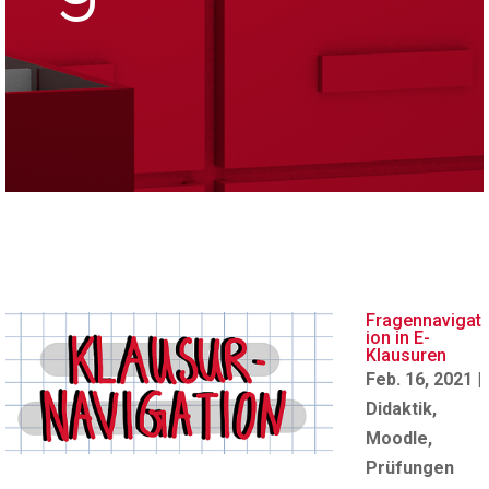
Fragennavigat
ion in E-
Klausuren
Feb. 16, 2021
|
Didaktik
,
Moodle
,
Prüfungen