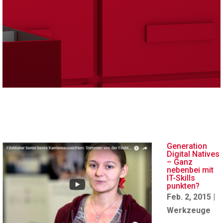
Generation
Digital Natives
– Ganz
nebenbei mit
IT-Skills
punkten?
Feb. 2, 2015
|
Werkzeuge