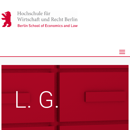
L. G.