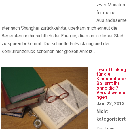
zwei Monaten
für meine
Auslandsseme
ster nach Shanghai zurückkehrte, überkam mich erneut die
Begeisterung hinsichtlich der Energie, die man in dieser Stadt
zu spüren bekommt. Die schnelle Entwicklung und der
Konkurrenzdruck scheinen hier großen Anreiz...
Lean Thinking
für die
Klausurphase:
So lernt Ihr
ohne die 7
Verschwendu
ngen
Jan. 22, 2013
|
Nicht
kategorisiert
Die Lean