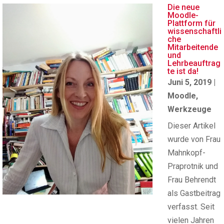
Die neue
Moodle-
Plattform für
wissenschaftli
che
Mitarbeitende
und
Lehrbeauftrag
te ist da!
Juni 5, 2019
|
Moodle
,
Werkzeuge
Dieser Artikel
wurde von Frau
Mahnkopf-
Praprotnik und
Frau Behrendt
als Gastbeitrag
verfasst. Seit
vielen Jahren