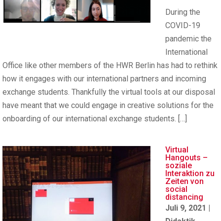
During the
COVID-19
pandemic the
International
Office like other members of the HWR Berlin has had to rethink
how it engages with our international partners and incoming
exchange students. Thankfully the virtual tools at our disposal
have meant that we could engage in creative solutions for the
onboarding of our international exchange students. […]
Virtual
Hangouts –
soziale
Interaktion zu
Zeiten von
social
distancing
Juli 9, 2021
|