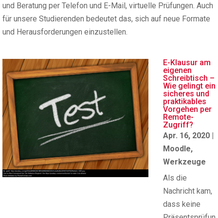
und Beratung per Telefon und E-Mail, virtuelle Prüfungen. Auch
für unsere Studierenden bedeutet das, sich auf neue Formate
und Herausforderungen einzustellen.
E-Klausur am
eigenen
Schreibtisch –
Wie gelingt ein
sicheres und
praktikables
Vorgehen per
Remote-
Zugriff?
Apr. 16, 2020
|
Moodle
,
Werkzeuge
Als die
Nachricht kam,
dass keine
Präsentsprüfun