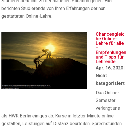
Studierendensicht zu der aktuellen Situation gehen. Hier
berichten Studierende von Ihren Erfahrungen der nun
gestarteten Online-Lehre.
Chancengleic
he Online-
Lehre für alle
–
Empfehlungen
und Tipps für
Lehrende
Apr. 16, 2020
|
Nicht
kategorisiert
Das Online-
Semester
verlangt uns
als HWR Berlin einiges ab: Kurse in letzter Minute online
gestalten, Leistungen auf Distanz beurteilen, Sprechstunden