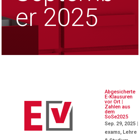
er 2025
Abgesicherte
E-Klausuren
vor Ort |
Zahlen aus
dem
SoSe2025
Sep. 29, 2025
|
exams
,
Lehre