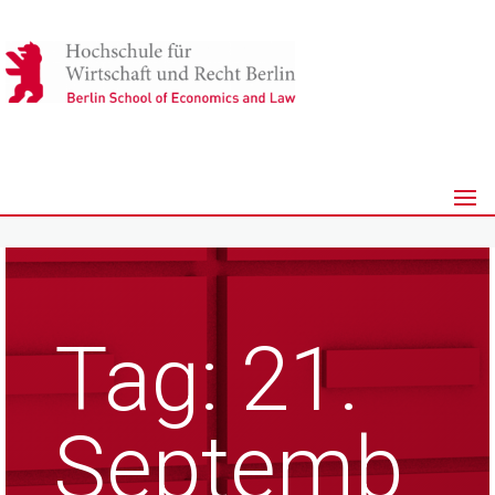
Tag:
21.
Septemb