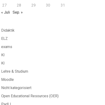
27
28
29
30
31
« Juli
Sep. »
Didaktik
ELZ
exams
KI
KI
Lehre & Studium
Moodle
Nicht kategorisiert
Open Educational Resources (OER)
PadLL