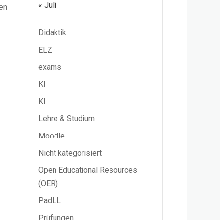
« Juli
den
Didaktik
ELZ
exams
KI
KI
Lehre & Studium
Moodle
Nicht kategorisiert
Open Educational Resources
(OER)
PadLL
Prüfungen