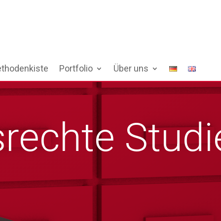
thodenkiste
Portfolio
Über uns
srechte Stud