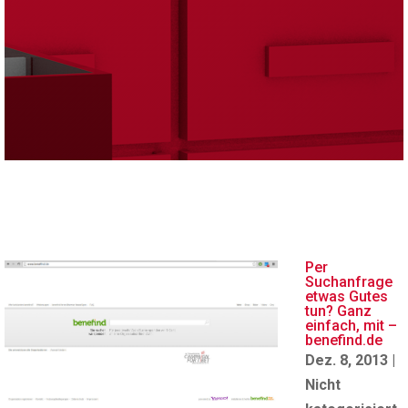
Per
Suchanfrage
etwas Gutes
tun? Ganz
einfach, mit –
benefind.de
Dez. 8, 2013
|
Nicht