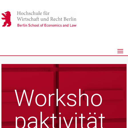
Worksho
paktivität