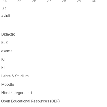
24
25
26
27
28
29
30
31
« Juli
Didaktik
ELZ
exams
KI
KI
Lehre & Studium
Moodle
Nicht kategorisiert
Open Educational Resources (OER)