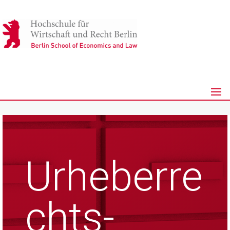
Urheberre
chts-