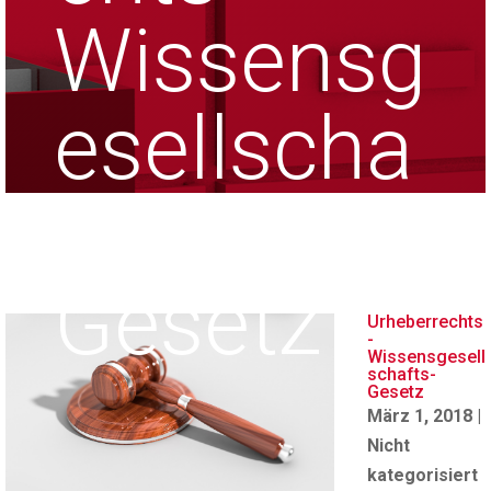
Wissensg
esellscha
fts-
Gesetz
Urheberrechts
-
Wissensgesell
schafts-
Gesetz
März 1, 2018
|
Nicht
kategorisiert