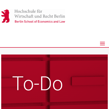
To-Do