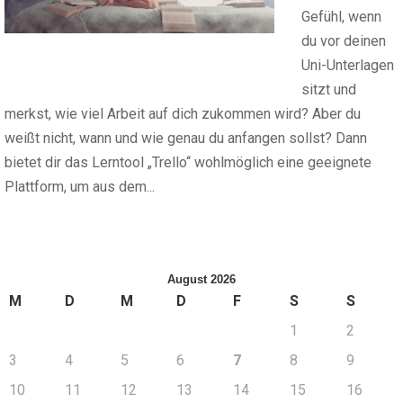
Gefühl, wenn
du vor deinen
Uni-Unterlagen
sitzt und
merkst, wie viel Arbeit auf dich zukommen wird? Aber du
weißt nicht, wann und wie genau du anfangen sollst? Dann
bietet dir das Lerntool „Trello“ wohlmöglich eine geeignete
Plattform, um aus dem...
August 2026
M
D
M
D
F
S
S
1
2
3
4
5
6
7
8
9
10
11
12
13
14
15
16