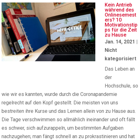
Kein Antrieb
während des
Onlinesemest
ers? 10
Motivationstip
ps für die Zeit
zu Hause
Jan. 14, 2021
|
Nicht
kategorisiert
Das Leben an
der
Hochschule, so
wie wir es kannten, wurde durch die Coronapandemie
regelrecht auf den Kopf gestellt. Die meisten von uns
bestreiten ihre Kurse und das Lernen allein von zu Hause aus.
Die Tage verschwimmen so allmählich ineinander und oft fällt
es schwer, sich aufzurappeln, um bestimmten Aufgaben
nachzugehen; man fängt schnell an zu prokrastinieren und hat