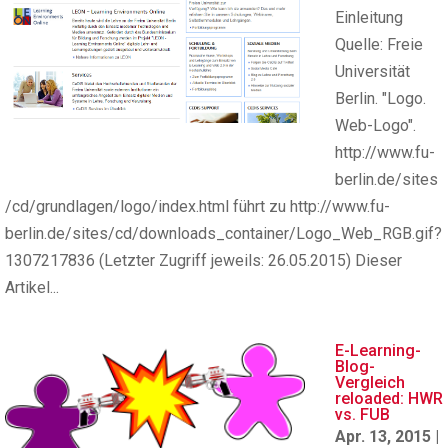
Einleitung
Quelle: Freie
Universität
Berlin. "Logo.
Web-Logo".
http://www.fu-
berlin.de/sites
/cd/grundlagen/logo/index.html führt zu http://www.fu-
berlin.de/sites/cd/downloads_container/Logo_Web_RGB.gif?
1307217836 (Letzter Zugriff jeweils: 26.05.2015) Dieser
Artikel...
E-Learning-
Blog-
Vergleich
reloaded: HWR
vs. FUB
Apr. 13, 2015
|