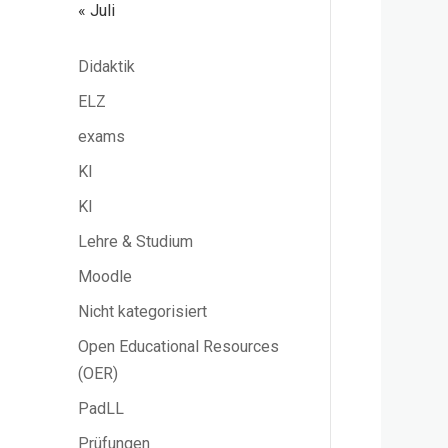
« Juli
Didaktik
ELZ
exams
KI
KI
Lehre & Studium
Moodle
Nicht kategorisiert
Open Educational Resources
(OER)
PadLL
Prüfungen