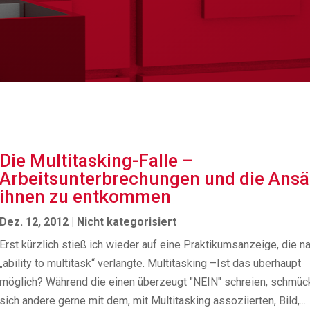
Die Multitasking-Falle –
Arbeitsunterbrechungen und die Ansä
ihnen zu entkommen
Dez. 12, 2012
|
Nicht kategorisiert
Erst kürzlich stieß ich wieder auf eine Praktikumsanzeige, die n
„ability to multitask“ verlangte. Multitasking –Ist das überhaupt
möglich? Während die einen überzeugt "NEIN" schreien, schmüc
sich andere gerne mit dem, mit Multitasking assoziierten, Bild,...