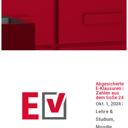
Abgesicherte
E-Klausuren |
Zahlen aus
dem SoSe 24
Okt. 1, 2024
|
Lehre &
Studium
,
Moodle
,