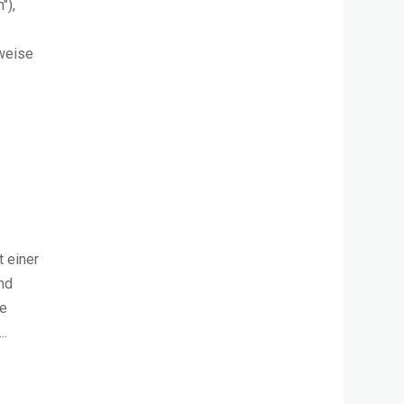
"),
sweise
t einer
nd
ne
..