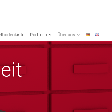
thodenkiste
Portfolio
Über uns
eit