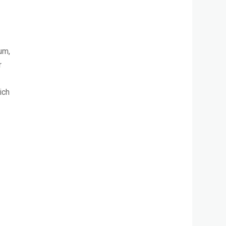
um,
r
ich