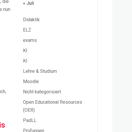
, die
« Juli
e nun
Didaktik
ELZ
exams
KI
KI
Lehre & Studium
Moodle
-
ch,
Nicht kategorisiert
Open Educational Resources
(OER)
PadLL
is
Prüfungen