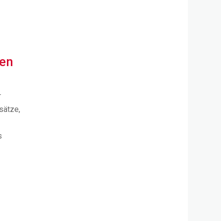
den
r
sätze,
s