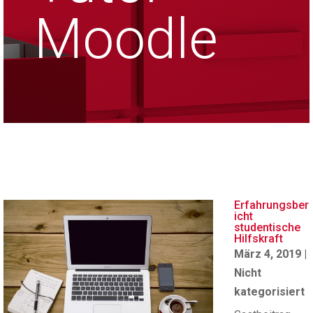
Moodle
Erfahrungsber
icht
studentische
Hilfskraft
März 4, 2019
|
Nicht
kategorisiert