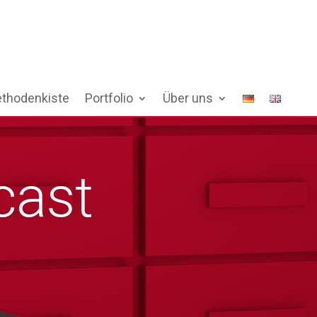
thodenkiste
Portfolio
Über uns
cast