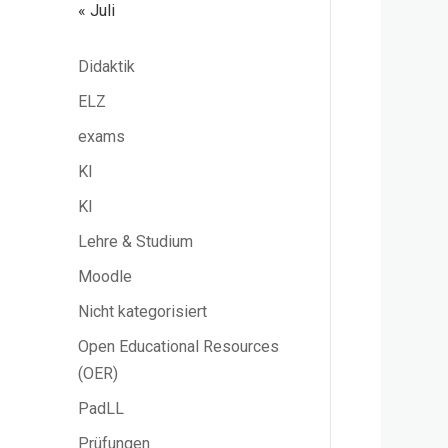
« Juli
Didaktik
ELZ
exams
KI
KI
Lehre & Studium
Moodle
Nicht kategorisiert
Open Educational Resources
(OER)
PadLL
Prüfungen