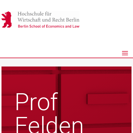
Prof
Felden