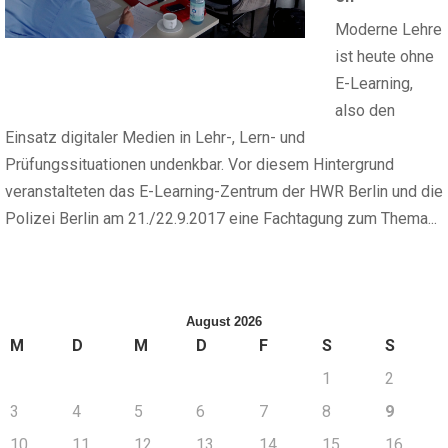
Moderne Lehre
ist heute ohne
E-Learning,
also den
Einsatz digitaler Medien in Lehr-, Lern- und
Prüfungssituationen undenkbar. Vor diesem Hintergrund
veranstalteten das E-Learning-Zentrum der HWR Berlin und die
Polizei Berlin am 21./22.9.2017 eine Fachtagung zum Thema...
August 2026
M
D
M
D
F
S
S
1
2
3
4
5
6
7
8
9
10
11
12
13
14
15
16