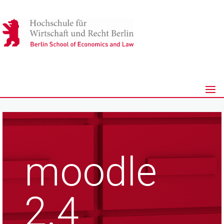
moodle
2.4