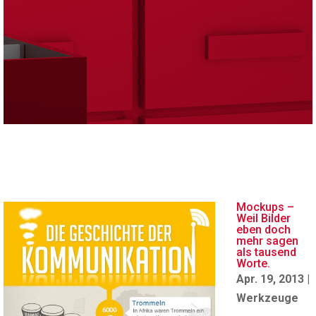
Mockups –
Weil Bilder
eben doch
mehr sagen
als tausend
Worte.
Apr. 19, 2013
|
Werkzeuge