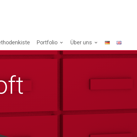
thodenkiste
Portfolio
Über uns
oft