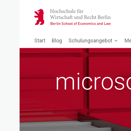
Start
Blog
Schulungsangebot
Me
micros