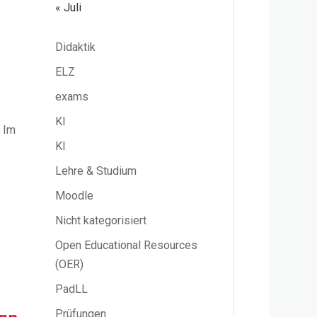
« Juli
Didaktik
ELZ
exams
KI
. Im
KI
Lehre & Studium
Moodle
Nicht kategorisiert
Open Educational Resources
(OER)
PadLL
Prüfungen