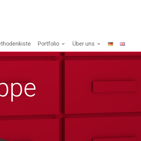
thodenkiste
Portfolio
Über uns
uppe