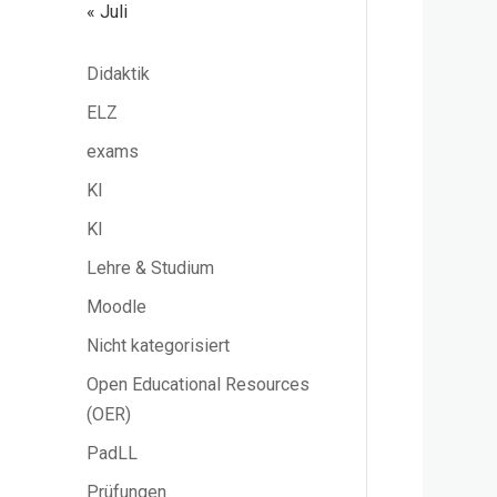
« Juli
Didaktik
ELZ
exams
KI
KI
Lehre & Studium
Moodle
Nicht kategorisiert
Open Educational Resources
(OER)
PadLL
Prüfungen